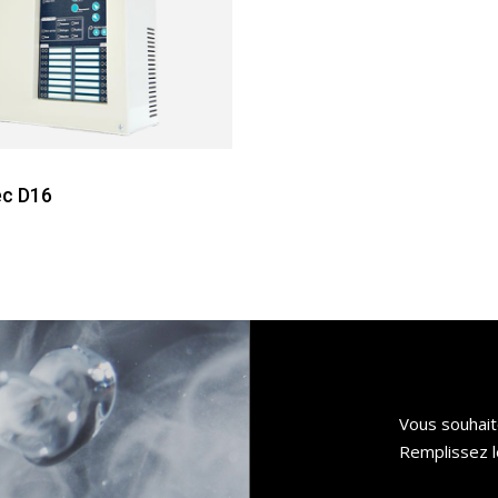
ec D16
Vous souhait
Remplissez l