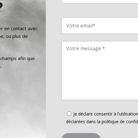
?
er en contact avec
e, ou plus de
s champs afin que
.
Je déclare consentir à l'utilisat
déclarées dans la politique de confid