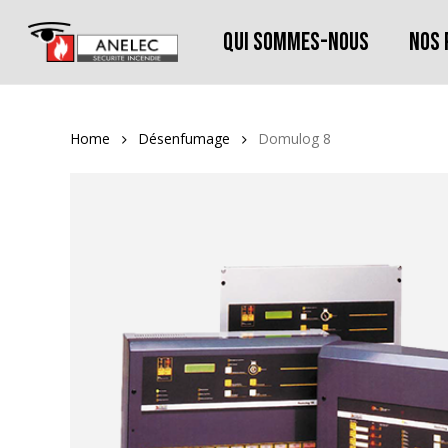
Skip
to
Qui sommes-nous
Nos 
main
content
Home
Désenfumage
Domulog 8