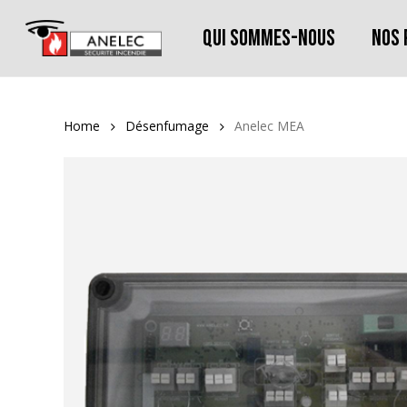
Skip
to
Qui sommes-nous
Nos 
main
content
Home
Désenfumage
Anelec MEA