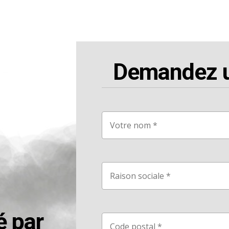
Demandez un
é par