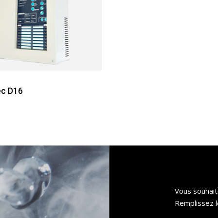
ec D16
Vous souhait
Remplissez l