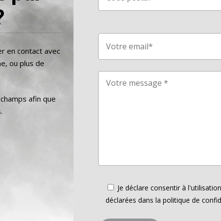
?
er en contact avec
e, ou plus de
s champs afin que
.
Je déclare consentir à l'utilisat
déclarées dans la politique de confid