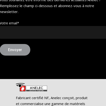
Remplissez le champ ci-dessous et abonnez-vous à notre
newsletter.
Votre email*
Fabricant certifié NF, Anelec conçoit, produit
et commercialise une gamme de matériels