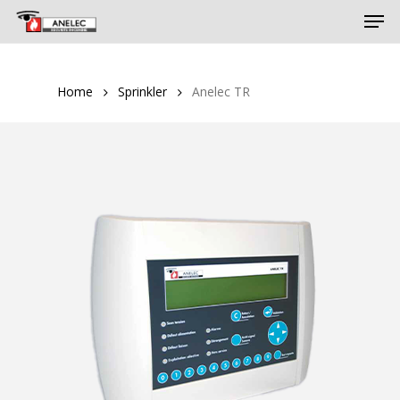
Skip
Men
to
main
content
Home
Sprinkler
Anelec TR